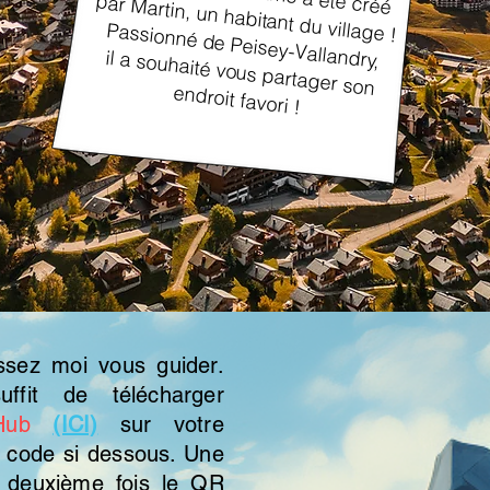
par Martin, un habitant du village !
Passionné de Peisey-Vallandry,
il a souhaité vous partager son
endroit favori !
ssez moi vous guider.
ffit de télécharger
Hub
(ICI)
sur votre
 code si dessous. Une
e deuxième fois le QR