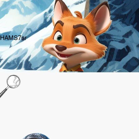
/sHAMS7sr