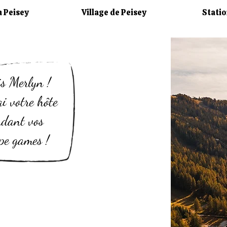
n Peisey
Village de Peisey
Statio
is Merlyn !
ai votre hôte
ndant
vos
pe games !