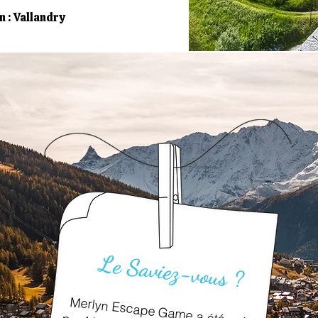
n : Vallandry
Le Saviez-vous ?
Merlyn Escape Game a été créé