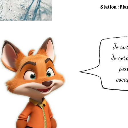
Station : Pla
Je su
Je ser
pe
esca