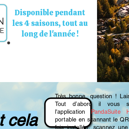
Disponible pendant
les 4 saisons, tout au
long de l'année !
Très bonne, question ! Lai
Tout d’abord il vous su
l'application
PandaSuite 
 cela
portable en scannant le QR
fois installée, scannez un